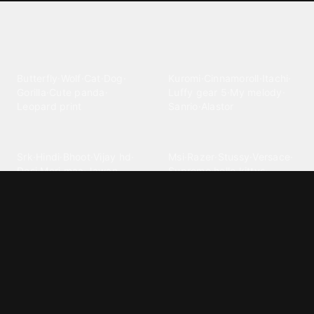
Explore different wallpaper
categories
Animals
Anime
Butterfly
·
Wolf
·
Cat
·
Dog
·
Kuromi
·
Cinnamoroll
·
Itachi
·
Gorilla
·
Cute panda
·
Luffy gear 5
·
My melody
·
Leopard print
Sanrio
·
Alastor
Bollywood
Brands
Srk
·
Hindi
·
Bhoot
·
Vijay hd
·
Msi
·
Razer
·
Stussy
·
Versace
·
Desi
·
Meri maa
·
Jawan
Supreme
·
hello kittys
·
Oneplus
Cars & Vehicles
Comics
Jdm
·
Hot wheels
·
Bmw 4k
·
Cartoon
·
Stitchs
·
Marvel
·
Zx10r
·
Car photos
·
Bmw car
Steven universe
·
·
Bugatti chiron
Powerpuff girls
·
Spiderman 4k
·
Lobo
Designs
Drawings