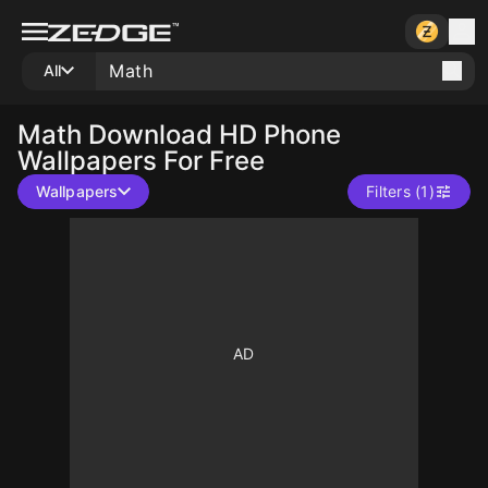
All
Math
Download HD Phone
Wallpapers For Free
Wallpapers
Filters (1)
10
10