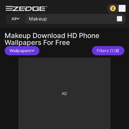
All
Makeup
Download HD Phone
Wallpapers For Free
Wallpapers
Filters (1)
100
10