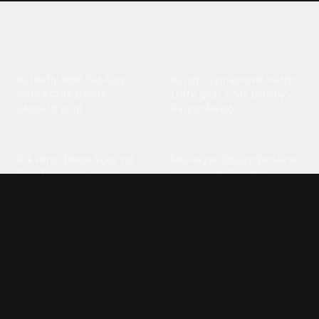
Explore different wallpaper
categories
Animals
Anime
Butterfly
·
Wolf
·
Cat
·
Dog
·
Kuromi
·
Cinnamoroll
·
Itachi
·
Gorilla
·
Cute panda
·
Luffy gear 5
·
My melody
·
Leopard print
Sanrio
·
Alastor
Bollywood
Brands
Srk
·
Hindi
·
Bhoot
·
Vijay hd
·
Msi
·
Razer
·
Stussy
·
Versace
·
Desi
·
Meri maa
·
Jawan
Supreme
·
hello kittys
·
Oneplus
Cars & Vehicles
Comics
Jdm
·
Hot wheels
·
Bmw 4k
·
Cartoon
·
Stitchs
·
Marvel
·
Zx10r
·
Car photos
·
Bmw car
Steven universe
·
·
Bugatti chiron
Powerpuff girls
·
Spiderman 4k
·
Lobo
Designs
Drawings