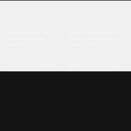
Explore different wallpaper
categories
Animals
Anime
Butterfly
·
Wolf
·
Cat
·
Dog
·
Kuromi
·
Cinnamoroll
·
Itachi
·
Gorilla
·
Cute panda
·
Luffy gear 5
·
My melody
·
Leopard print
Sanrio
·
Alastor
Bollywood
Brands
Srk
·
Hindi
·
Bhoot
·
Vijay hd
·
Msi
·
Razer
·
Stussy
·
Versace
·
Desi
·
Meri maa
·
Jawan
Supreme
·
hello kittys
·
Oneplus
Cars & Vehicles
Comics
Jdm
·
Hot wheels
·
Bmw 4k
·
Cartoon
·
Stitchs
·
Marvel
·
Zx10r
·
Car photos
·
Bmw car
Steven universe
·
·
Bugatti chiron
Powerpuff girls
·
Spiderman 4k
·
Lobo
Designs
Drawings