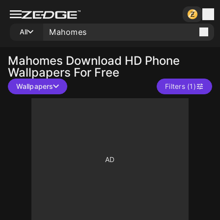
All
Mahomes
Download HD Phone
Wallpapers For Free
Wallpapers
Filters (1)
10
10
10