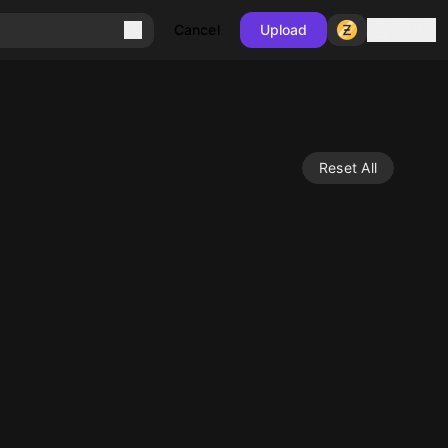
Sign in
Cancel
Upload
Reset All