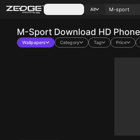
Categories
All
M-Sport
Download HD Phone 
Wallpapers
Category
Tag
Price