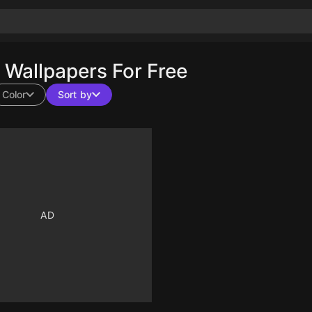
Wallpapers For Free
Color
Sort by
10