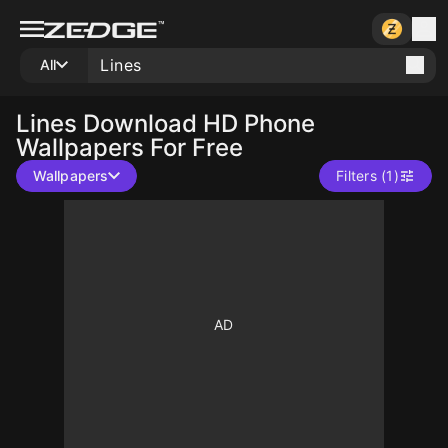
All
Lines
Download HD Phone
Wallpapers For Free
Wallpapers
Filters (1)
10
10
10