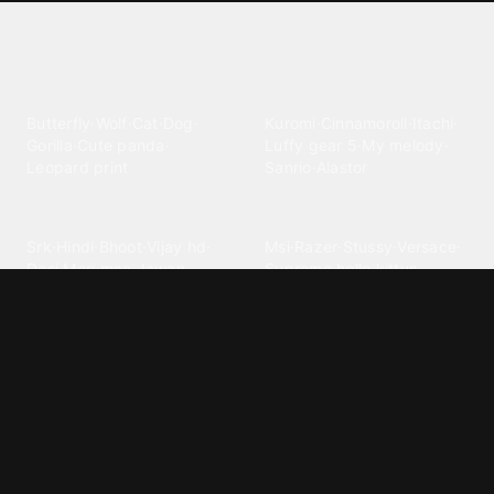
Explore different wallpaper
categories
Animals
Anime
Butterfly
·
Wolf
·
Cat
·
Dog
·
Kuromi
·
Cinnamoroll
·
Itachi
·
Gorilla
·
Cute panda
·
Luffy gear 5
·
My melody
·
Leopard print
Sanrio
·
Alastor
Bollywood
Brands
Srk
·
Hindi
·
Bhoot
·
Vijay hd
·
Msi
·
Razer
·
Stussy
·
Versace
·
Desi
·
Meri maa
·
Jawan
Supreme
·
hello kittys
·
Oneplus
Cars & Vehicles
Comics
Jdm
·
Hot wheels
·
Bmw 4k
·
Cartoon
·
Stitchs
·
Marvel
·
Zx10r
·
Car photos
·
Bmw car
Steven universe
·
·
Bugatti chiron
Powerpuff girls
·
Spiderman 4k
·
Lobo
Designs
Drawings