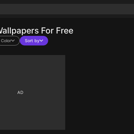
llpapers For Free
Color
Sort by