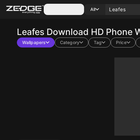
Categories
All
Leafes
Download HD Phone Wa
Wallpapers
Category
Tag
Price