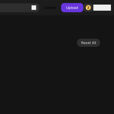
Sign in
Cancel
Upload
Reset All
10
10