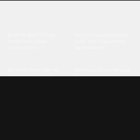
Explore different wallpaper
categories
Animals
Anime
Butterfly
·
Wolf
·
Cat
·
Dog
·
Kuromi
·
Cinnamoroll
·
Itachi
·
Gorilla
·
Cute panda
·
Luffy gear 5
·
My melody
·
Leopard print
Sanrio
·
Alastor
Bollywood
Brands
Srk
·
Hindi
·
Bhoot
·
Vijay hd
·
Msi
·
Razer
·
Stussy
·
Versace
·
Desi
·
Meri maa
·
Jawan
Supreme
·
hello kittys
·
Oneplus
Cars & Vehicles
Comics
Jdm
·
Hot wheels
·
Bmw 4k
·
Cartoon
·
Stitchs
·
Marvel
·
Zx10r
·
Car photos
·
Bmw car
Steven universe
·
·
Bugatti chiron
Powerpuff girls
·
Spiderman 4k
·
Lobo
Designs
Drawings