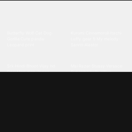
Explore different wallpaper
categories
Animals
Anime
Butterfly
·
Wolf
·
Cat
·
Dog
·
Kuromi
·
Cinnamoroll
·
Itachi
·
Gorilla
·
Cute panda
·
Luffy gear 5
·
My melody
·
Leopard print
Sanrio
·
Alastor
Bollywood
Brands
Srk
·
Hindi
·
Bhoot
·
Vijay hd
·
Msi
·
Razer
·
Stussy
·
Versace
·
Desi
·
Meri maa
·
Jawan
Supreme
·
hello kittys
·
Oneplus
Cars & Vehicles
Comics
Jdm
·
Hot wheels
·
Bmw 4k
·
Cartoon
·
Stitchs
·
Marvel
·
Zx10r
·
Car photos
·
Bmw car
Steven universe
·
·
Bugatti chiron
Powerpuff girls
·
Spiderman 4k
·
Lobo
Designs
Drawings