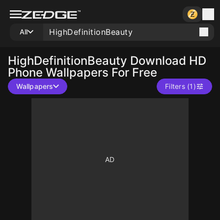
All
HighDefinitionBeauty
Download HD
Phone Wallpapers For Free
Wallpapers
Filters (1)
10
10
10
10
10