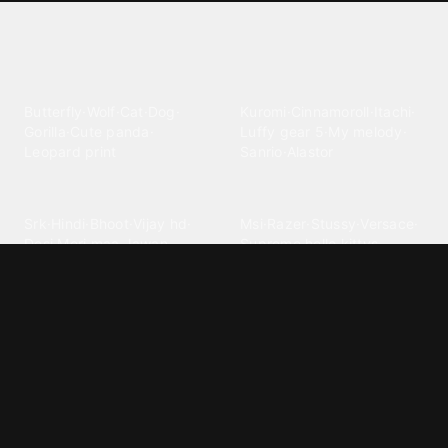
Explore different wallpaper
categories
Animals
Anime
Butterfly
·
Wolf
·
Cat
·
Dog
·
Kuromi
·
Cinnamoroll
·
Itachi
·
Gorilla
·
Cute panda
·
Luffy gear 5
·
My melody
·
Leopard print
Sanrio
·
Alastor
Bollywood
Brands
Srk
·
Hindi
·
Bhoot
·
Vijay hd
·
Msi
·
Razer
·
Stussy
·
Versace
·
Desi
·
Meri maa
·
Jawan
Supreme
·
hello kittys
·
Oneplus
Cars & Vehicles
Comics
Jdm
·
Hot wheels
·
Bmw 4k
·
Cartoon
·
Stitchs
·
Marvel
·
Zx10r
·
Car photos
·
Bmw car
Steven universe
·
·
Bugatti chiron
Powerpuff girls
·
Spiderman 4k
·
Lobo
Designs
Drawings