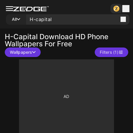
All
H-Capital
Download HD Phone
Wallpapers For Free
Wallpapers
Filters (1)
10
10
10
10
10
10