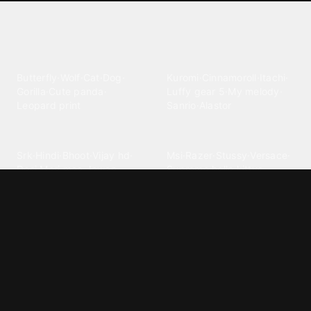
Explore different wallpaper
categories
Animals
Anime
Butterfly
·
Wolf
·
Cat
·
Dog
·
Kuromi
·
Cinnamoroll
·
Itachi
·
Gorilla
·
Cute panda
·
Luffy gear 5
·
My melody
·
Leopard print
Sanrio
·
Alastor
Bollywood
Brands
Srk
·
Hindi
·
Bhoot
·
Vijay hd
·
Msi
·
Razer
·
Stussy
·
Versace
·
Desi
·
Meri maa
·
Jawan
Supreme
·
hello kittys
·
Oneplus
Cars & Vehicles
Comics
Jdm
·
Hot wheels
·
Bmw 4k
·
Cartoon
·
Stitchs
·
Marvel
·
Zx10r
·
Car photos
·
Bmw car
Steven universe
·
·
Bugatti chiron
Powerpuff girls
·
Spiderman 4k
·
Lobo
Designs
Drawings