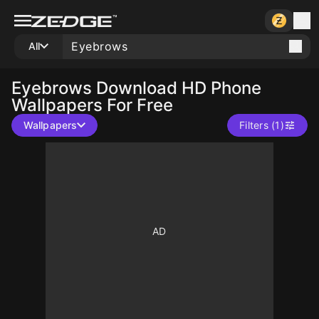
All
Eyebrows
Download HD Phone
Wallpapers For Free
Wallpapers
Filters (1)