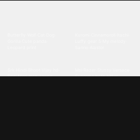
Explore different wallpaper
categories
Animals
Anime
Butterfly
·
Wolf
·
Cat
·
Dog
·
Kuromi
·
Cinnamoroll
·
Itachi
·
Gorilla
·
Cute panda
·
Luffy gear 5
·
My melody
·
Leopard print
Sanrio
·
Alastor
Bollywood
Brands
Srk
·
Hindi
·
Bhoot
·
Vijay hd
·
Msi
·
Razer
·
Stussy
·
Versace
·
Desi
·
Meri maa
·
Jawan
Supreme
·
hello kittys
·
Oneplus
Cars & Vehicles
Comics
Jdm
·
Hot wheels
·
Bmw 4k
·
Cartoon
·
Stitchs
·
Marvel
·
Zx10r
·
Car photos
·
Bmw car
Steven universe
·
·
Bugatti chiron
Powerpuff girls
·
Spiderman 4k
·
Lobo
Designs
Drawings