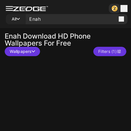
All
Enah
Download HD Phone
Wallpapers For Free
Wallpapers
Filters (1)