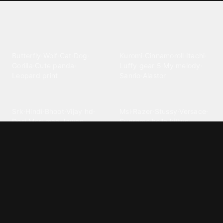
Explore different wallpaper
categories
Animals
Anime
Butterfly
·
Wolf
·
Cat
·
Dog
·
Kuromi
·
Cinnamoroll
·
Itachi
·
Gorilla
·
Cute panda
·
Luffy gear 5
·
My melody
·
Leopard print
Sanrio
·
Alastor
Bollywood
Brands
Srk
·
Hindi
·
Bhoot
·
Vijay hd
·
Msi
·
Razer
·
Stussy
·
Versace
·
Desi
·
Meri maa
·
Jawan
Supreme
·
hello kittys
·
Oneplus
Cars & Vehicles
Comics
Jdm
·
Hot wheels
·
Bmw 4k
·
Cartoon
·
Stitchs
·
Marvel
·
Zx10r
·
Car photos
·
Bmw car
Steven universe
·
·
Bugatti chiron
Powerpuff girls
·
Spiderman 4k
·
Lobo
Designs
Drawings