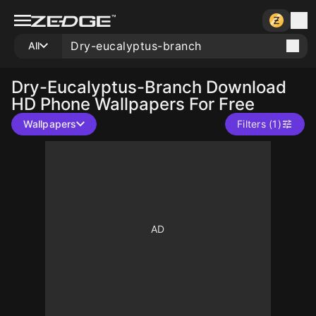
All
Dry-Eucalyptus-Branch
Download
HD Phone Wallpapers For Free
Wallpapers
Filters (1)
10
10
10
10
10