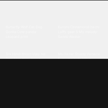
Explore different wallpaper
categories
Animals
Anime
Butterfly
·
Wolf
·
Cat
·
Dog
·
Kuromi
·
Cinnamoroll
·
Itachi
·
Gorilla
·
Cute panda
·
Luffy gear 5
·
My melody
·
Leopard print
Sanrio
·
Alastor
Bollywood
Brands
Srk
·
Hindi
·
Bhoot
·
Vijay hd
·
Msi
·
Razer
·
Stussy
·
Versace
·
Desi
·
Meri maa
·
Jawan
Supreme
·
hello kittys
·
Oneplus
Cars & Vehicles
Comics
Jdm
·
Hot wheels
·
Bmw 4k
·
Cartoon
·
Stitchs
·
Marvel
·
Zx10r
·
Car photos
·
Bmw car
Steven universe
·
·
Bugatti chiron
Powerpuff girls
·
Spiderman 4k
·
Lobo
Designs
Drawings