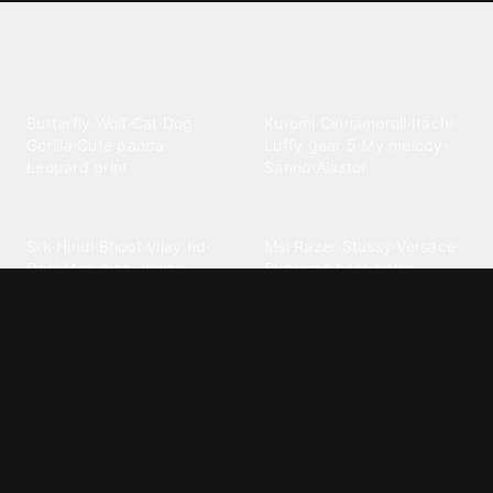
Explore different wallpaper
categories
Animals
Anime
Butterfly
·
Wolf
·
Cat
·
Dog
·
Kuromi
·
Cinnamoroll
·
Itachi
·
Gorilla
·
Cute panda
·
Luffy gear 5
·
My melody
·
Leopard print
Sanrio
·
Alastor
Bollywood
Brands
Srk
·
Hindi
·
Bhoot
·
Vijay hd
·
Msi
·
Razer
·
Stussy
·
Versace
·
Desi
·
Meri maa
·
Jawan
Supreme
·
hello kittys
·
Oneplus
Cars & Vehicles
Comics
Jdm
·
Hot wheels
·
Bmw 4k
·
Cartoon
·
Stitchs
·
Marvel
·
Zx10r
·
Car photos
·
Bmw car
Steven universe
·
·
Bugatti chiron
Powerpuff girls
·
Spiderman 4k
·
Lobo
Designs
Drawings