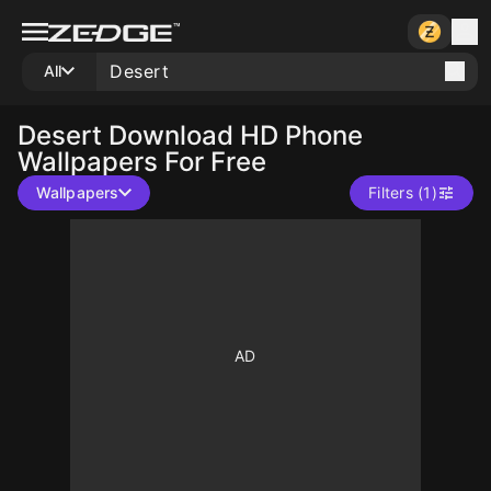
All
Desert
Download HD Phone
Wallpapers For Free
Wallpapers
Filters (1)
10
10
10
10
10