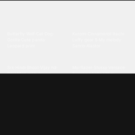
Explore different wallpaper
categories
Animals
Anime
Butterfly
·
Wolf
·
Cat
·
Dog
·
Kuromi
·
Cinnamoroll
·
Itachi
·
Gorilla
·
Cute panda
·
Luffy gear 5
·
My melody
·
Leopard print
Sanrio
·
Alastor
Bollywood
Brands
Srk
·
Hindi
·
Bhoot
·
Vijay hd
·
Msi
·
Razer
·
Stussy
·
Versace
·
Desi
·
Meri maa
·
Jawan
Supreme
·
hello kittys
·
Oneplus
Cars & Vehicles
Comics
Jdm
·
Hot wheels
·
Bmw 4k
·
Cartoon
·
Stitchs
·
Marvel
·
Zx10r
·
Car photos
·
Bmw car
Steven universe
·
·
Bugatti chiron
Powerpuff girls
·
Spiderman 4k
·
Lobo
Designs
Drawings