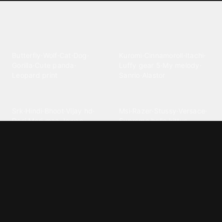
Explore different wallpaper
categories
Animals
Anime
Butterfly
·
Wolf
·
Cat
·
Dog
·
Kuromi
·
Cinnamoroll
·
Itachi
·
Gorilla
·
Cute panda
·
Luffy gear 5
·
My melody
·
Leopard print
Sanrio
·
Alastor
Bollywood
Brands
Srk
·
Hindi
·
Bhoot
·
Vijay hd
·
Msi
·
Razer
·
Stussy
·
Versace
·
Desi
·
Meri maa
·
Jawan
Supreme
·
hello kittys
·
Oneplus
Cars & Vehicles
Comics
Jdm
·
Hot wheels
·
Bmw 4k
·
Cartoon
·
Stitchs
·
Marvel
·
Zx10r
·
Car photos
·
Bmw car
Steven universe
·
·
Bugatti chiron
Powerpuff girls
·
Spiderman 4k
·
Lobo
Designs
Drawings