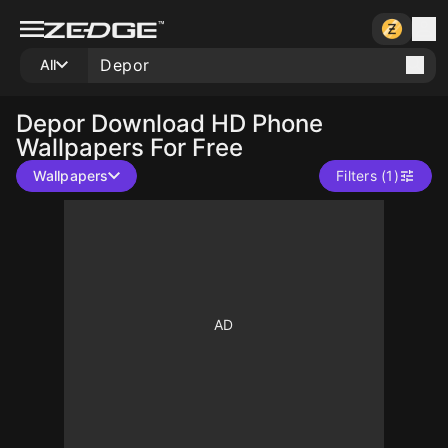
All
Depor
Download HD Phone
Wallpapers For Free
Wallpapers
Filters (1)