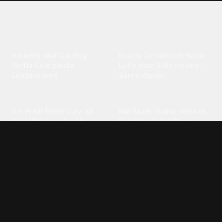
Explore different wallpaper
categories
Animals
Anime
Butterfly
·
Wolf
·
Cat
·
Dog
·
Kuromi
·
Cinnamoroll
·
Itachi
·
Gorilla
·
Cute panda
·
Luffy gear 5
·
My melody
·
Leopard print
Sanrio
·
Alastor
Bollywood
Brands
Srk
·
Hindi
·
Bhoot
·
Vijay hd
·
Msi
·
Razer
·
Stussy
·
Versace
·
Desi
·
Meri maa
·
Jawan
Supreme
·
hello kittys
·
Oneplus
Cars & Vehicles
Comics
Jdm
·
Hot wheels
·
Bmw 4k
·
Cartoon
·
Stitchs
·
Marvel
·
Zx10r
·
Car photos
·
Bmw car
Steven universe
·
·
Bugatti chiron
Powerpuff girls
·
Spiderman 4k
·
Lobo
Designs
Drawings