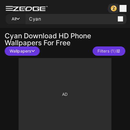
All
Cyan
Download HD Phone
Wallpapers For Free
Wallpapers
Filters (1)
10
10
10
10
10