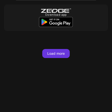
Download app
10
500
10
10
10
10
Load more