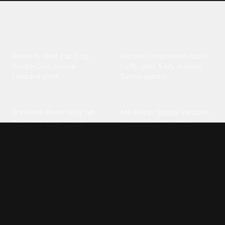
Explore different wallpaper
categories
Animals
Anime
Butterfly
·
Wolf
·
Cat
·
Dog
·
Kuromi
·
Cinnamoroll
·
Itachi
·
Gorilla
·
Cute panda
·
Luffy gear 5
·
My melody
·
Leopard print
Sanrio
·
Alastor
Bollywood
Brands
Srk
·
Hindi
·
Bhoot
·
Vijay hd
·
Msi
·
Razer
·
Stussy
·
Versace
·
Desi
·
Meri maa
·
Jawan
Supreme
·
hello kittys
·
Oneplus
Cars & Vehicles
Comics
Jdm
·
Hot wheels
·
Bmw 4k
·
Cartoon
·
Stitchs
·
Marvel
·
Zx10r
·
Car photos
·
Bmw car
Steven universe
·
·
Bugatti chiron
Powerpuff girls
·
Spiderman 4k
·
Lobo
Designs
Drawings