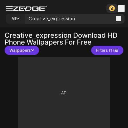
All
Creative_expression
Download HD
Phone Wallpapers For Free
Wallpapers
Filters (1)
10
10
10
10
10
10