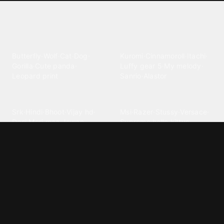
Explore different wallpaper
categories
Animals
Anime
Butterfly
·
Wolf
·
Cat
·
Dog
·
Kuromi
·
Cinnamoroll
·
Itachi
·
Gorilla
·
Cute panda
·
Luffy gear 5
·
My melody
·
Leopard print
Sanrio
·
Alastor
Bollywood
Brands
Srk
·
Hindi
·
Bhoot
·
Vijay hd
·
Msi
·
Razer
·
Stussy
·
Versace
·
Desi
·
Meri maa
·
Jawan
Supreme
·
hello kittys
·
Oneplus
Cars & Vehicles
Comics
Jdm
·
Hot wheels
·
Bmw 4k
·
Cartoon
·
Stitchs
·
Marvel
·
Zx10r
·
Car photos
·
Bmw car
Steven universe
·
·
Bugatti chiron
Powerpuff girls
·
Spiderman 4k
·
Lobo
Designs
Drawings