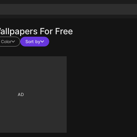
llpapers For Free
Color
Sort by
10
10
10
10
10