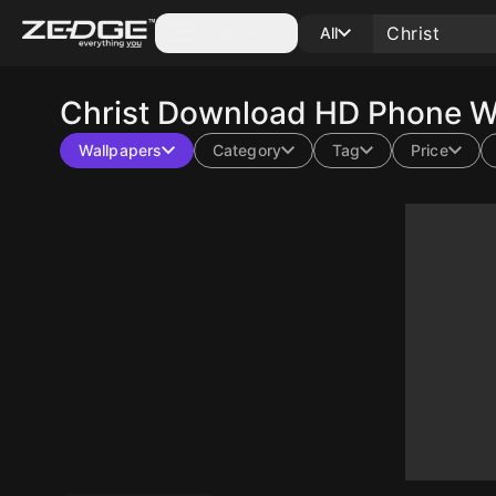
Categories
All
Christ
Download HD Phone Wa
Wallpapers
Category
Tag
Price
10
10
10