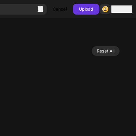
Sign in
Cancel
Upload
Reset All
10
10
10
10