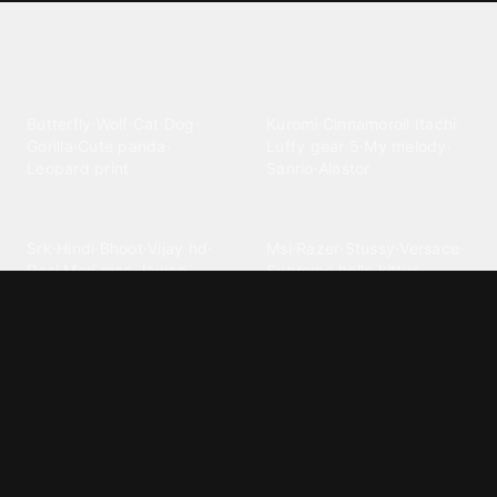
Explore different wallpaper
categories
Animals
Anime
Butterfly
·
Wolf
·
Cat
·
Dog
·
Kuromi
·
Cinnamoroll
·
Itachi
·
Gorilla
·
Cute panda
·
Luffy gear 5
·
My melody
·
Leopard print
Sanrio
·
Alastor
Bollywood
Brands
Srk
·
Hindi
·
Bhoot
·
Vijay hd
·
Msi
·
Razer
·
Stussy
·
Versace
·
Desi
·
Meri maa
·
Jawan
Supreme
·
hello kittys
·
Oneplus
Cars & Vehicles
Comics
Jdm
·
Hot wheels
·
Bmw 4k
·
Cartoon
·
Stitchs
·
Marvel
·
Zx10r
·
Car photos
·
Bmw car
Steven universe
·
·
Bugatti chiron
Powerpuff girls
·
Spiderman 4k
·
Lobo
Designs
Drawings