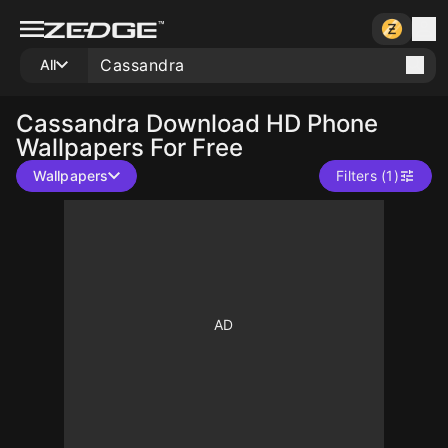
All
Cassandra
Download HD Phone
Wallpapers For Free
Wallpapers
Filters (1)
10
10
10
10
10