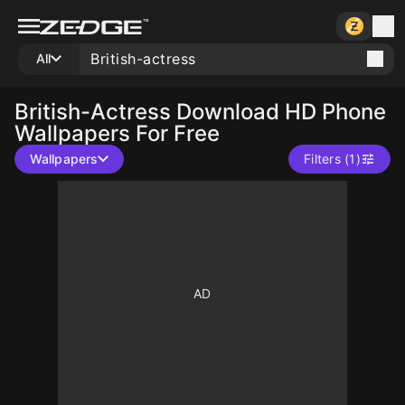
All
British-Actress
Download HD Phone
Wallpapers For Free
Wallpapers
Filters (1)