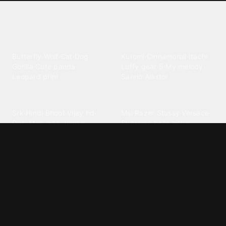
Explore different wallpaper
categories
Animals
Anime
Butterfly
·
Wolf
·
Cat
·
Dog
·
Kuromi
·
Cinnamoroll
·
Itachi
·
Gorilla
·
Cute panda
·
Luffy gear 5
·
My melody
·
Leopard print
Sanrio
·
Alastor
Bollywood
Brands
Srk
·
Hindi
·
Bhoot
·
Vijay hd
·
Msi
·
Razer
·
Stussy
·
Versace
·
Desi
·
Meri maa
·
Jawan
Supreme
·
hello kittys
·
Oneplus
Cars & Vehicles
Comics
Jdm
·
Hot wheels
·
Bmw 4k
·
Cartoon
·
Stitchs
·
Marvel
·
Zx10r
·
Car photos
·
Bmw car
Steven universe
·
·
Bugatti chiron
Powerpuff girls
·
Spiderman 4k
·
Lobo
Designs
Drawings