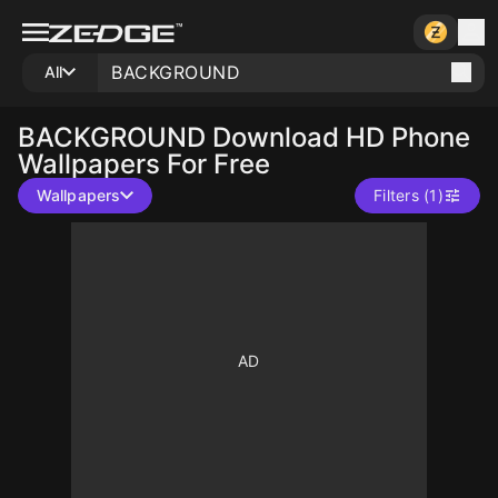
All
BACKGROUND
Download HD Phone
Wallpapers For Free
Wallpapers
Filters (1)
10
10
10
10
10
10