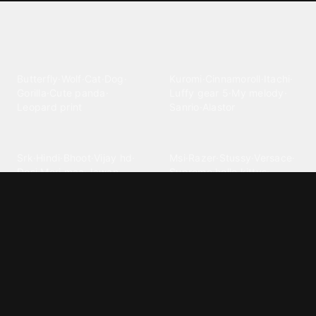
Explore different wallpaper
categories
Animals
Anime
Butterfly
·
Wolf
·
Cat
·
Dog
·
Kuromi
·
Cinnamoroll
·
Itachi
·
Gorilla
·
Cute panda
·
Luffy gear 5
·
My melody
·
Leopard print
Sanrio
·
Alastor
Bollywood
Brands
Srk
·
Hindi
·
Bhoot
·
Vijay hd
·
Msi
·
Razer
·
Stussy
·
Versace
·
Desi
·
Meri maa
·
Jawan
Supreme
·
hello kittys
·
Oneplus
Cars & Vehicles
Comics
Jdm
·
Hot wheels
·
Bmw 4k
·
Cartoon
·
Stitchs
·
Marvel
·
Zx10r
·
Car photos
·
Bmw car
Steven universe
·
·
Bugatti chiron
Powerpuff girls
·
Spiderman 4k
·
Lobo
Designs
Drawings