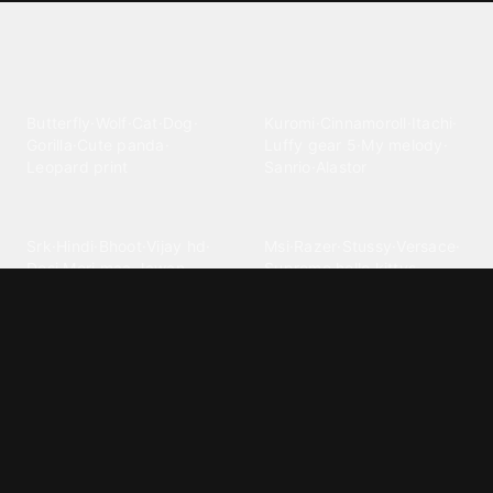
Explore different wallpaper
categories
Animals
Anime
Butterfly
·
Wolf
·
Cat
·
Dog
·
Kuromi
·
Cinnamoroll
·
Itachi
·
Gorilla
·
Cute panda
·
Luffy gear 5
·
My melody
·
Leopard print
Sanrio
·
Alastor
Bollywood
Brands
Srk
·
Hindi
·
Bhoot
·
Vijay hd
·
Msi
·
Razer
·
Stussy
·
Versace
·
Desi
·
Meri maa
·
Jawan
Supreme
·
hello kittys
·
Oneplus
Cars & Vehicles
Comics
Jdm
·
Hot wheels
·
Bmw 4k
·
Cartoon
·
Stitchs
·
Marvel
·
Zx10r
·
Car photos
·
Bmw car
Steven universe
·
·
Bugatti chiron
Powerpuff girls
·
Spiderman 4k
·
Lobo
Designs
Drawings