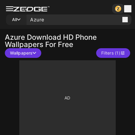
All
Azure
Download HD Phone
Wallpapers For Free
Wallpapers
Filters (1)
10
10