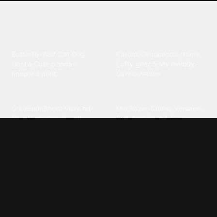
Explore different wallpaper
categories
Animals
Anime
Butterfly
·
Wolf
·
Cat
·
Dog
·
Kuromi
·
Cinnamoroll
·
Itachi
·
Gorilla
·
Cute panda
·
Luffy gear 5
·
My melody
·
Leopard print
Sanrio
·
Alastor
Bollywood
Brands
Srk
·
Hindi
·
Bhoot
·
Vijay hd
·
Msi
·
Razer
·
Stussy
·
Versace
·
Desi
·
Meri maa
·
Jawan
Supreme
·
hello kittys
·
Oneplus
Cars & Vehicles
Comics
Jdm
·
Hot wheels
·
Bmw 4k
·
Cartoon
·
Stitchs
·
Marvel
·
Zx10r
·
Car photos
·
Bmw car
Steven universe
·
·
Bugatti chiron
Powerpuff girls
·
Spiderman 4k
·
Lobo
Designs
Drawings