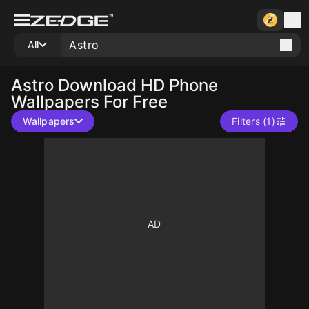
All
Astro
Download HD Phone
Wallpapers For Free
Wallpapers
Filters (1)
10
10
10
10