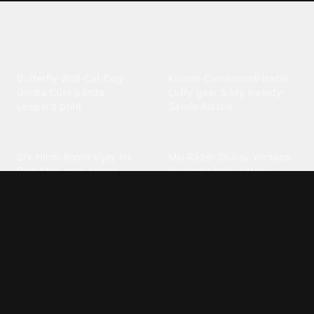
Explore different wallpaper
categories
Animals
Anime
Butterfly
·
Wolf
·
Cat
·
Dog
·
Kuromi
·
Cinnamoroll
·
Itachi
·
Gorilla
·
Cute panda
·
Luffy gear 5
·
My melody
·
Leopard print
Sanrio
·
Alastor
Bollywood
Brands
Srk
·
Hindi
·
Bhoot
·
Vijay hd
·
Msi
·
Razer
·
Stussy
·
Versace
·
Desi
·
Meri maa
·
Jawan
Supreme
·
hello kittys
·
Oneplus
Cars & Vehicles
Comics
Jdm
·
Hot wheels
·
Bmw 4k
·
Cartoon
·
Stitchs
·
Marvel
·
Zx10r
·
Car photos
·
Bmw car
Steven universe
·
·
Bugatti chiron
Powerpuff girls
·
Spiderman 4k
·
Lobo
Designs
Drawings