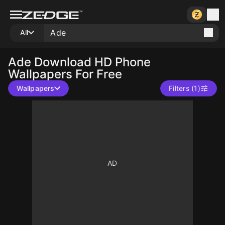
All
Ade
Download HD Phone
Wallpapers For Free
Wallpapers
Filters (1)
10
10
10