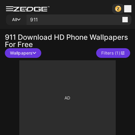
All
911
Download HD Phone Wallpapers
For Free
Wallpapers
Filters (1)
10
10