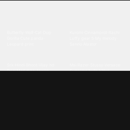
Explore different wallpaper
categories
Animals
Anime
Butterfly
·
Wolf
·
Cat
·
Dog
·
Kuromi
·
Cinnamoroll
·
Itachi
·
Gorilla
·
Cute panda
·
Luffy gear 5
·
My melody
·
Leopard print
Sanrio
·
Alastor
Bollywood
Brands
Srk
·
Hindi
·
Bhoot
·
Vijay hd
·
Msi
·
Razer
·
Stussy
·
Versace
·
Desi
·
Meri maa
·
Jawan
Supreme
·
hello kittys
·
Oneplus
Cars & Vehicles
Comics
Jdm
·
Hot wheels
·
Bmw 4k
·
Cartoon
·
Stitchs
·
Marvel
·
Zx10r
·
Car photos
·
Bmw car
Steven universe
·
·
Bugatti chiron
Powerpuff girls
·
Spiderman 4k
·
Lobo
Designs
Drawings