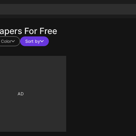
pers For Free
Color
Sort by
10
10
10