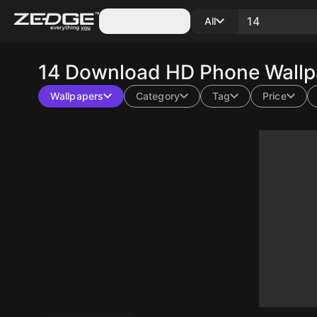
Categories
All
14
Download HD Phone Wallpa
Wallpapers
Category
Tag
Price
10
10
10