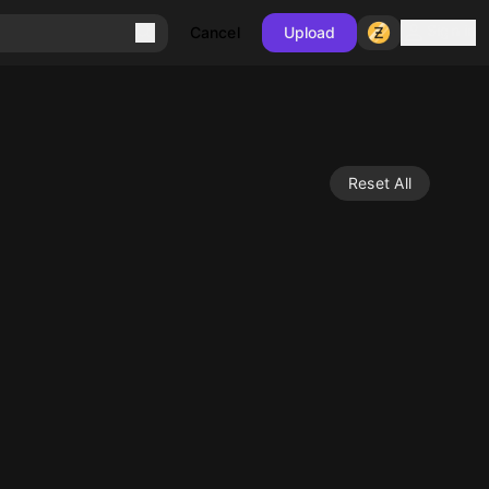
Sign in
Cancel
Upload
Reset All
10
10
10