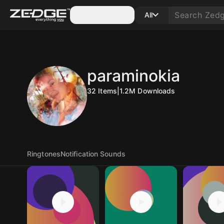
Categories
All
paraminokia
32
Items
|
1.2M
Downloads
Ringtones
Notification Sounds