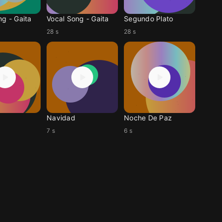
ng - Gaita
Vocal Song - Gaita
Segundo Plato
28 s
28 s
Navidad
Noche De Paz
7 s
6 s