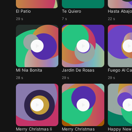
El Patio
Te Quiero
Hasta Abajo
29 s
7 s
22 s
Mi Nia Bonita
Jardin De Rosas
Fuego Al C
28 s
29 s
29 s
Merry Christmas Ii
Merry Christmas
Happy New 