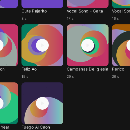
Cute Pajarito
Vocal Song - Gaita
Vocal So
8 s
17 s
16 s
aon
Feliz Ao
Campanas De Iglesia
Perico
15 s
29 s
29 s
Year
Fuego Al Caon