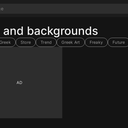
s and backgrounds
Greek
Store
Trend
Greek Art
Freaky
Future