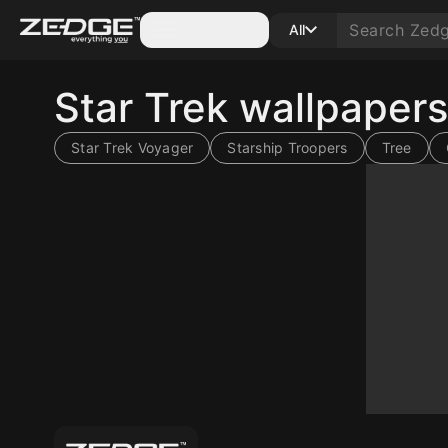
Categories
All
Star Trek wallpaper
Star Trek Voyager
Starship Troopers
Tree