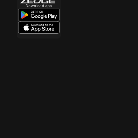
Download app
300