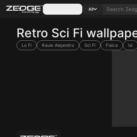
Categories
All
Retro Sci Fi wallpa
Lo Fi
Rauw Alejandro
Sci Fi
Fisica
Isi
10