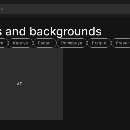
s and backgrounds
ya
Kaguya
Pagani
Persebaya
Prague
Prayer
10