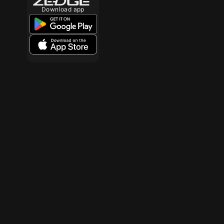
Download app
10
10
10
10