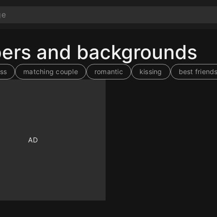
pers and backgrounds
iss
matching couple
romantic
kissing
best friend
10
10
10
10