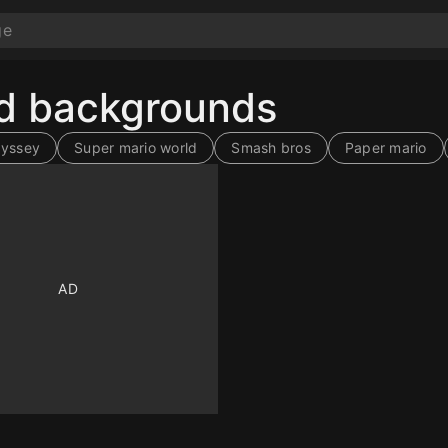
nd backgrounds
dyssey
Super mario world
Smash bros
Paper mario