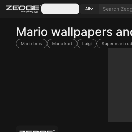
Categories
All
Mario wallpapers a
Mario bros
Mario kart
Luigi
Super mario o