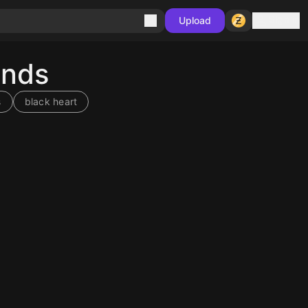
Sign in
Upload
unds
s
black heart