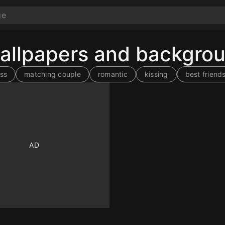
wallpapers and backgro
iss
matching couple
romantic
kissing
best friend