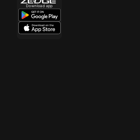
Download app
10
10
10
10