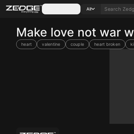
Categories
All
Make love not war 
heart
valentine
couple
heart broken
k
10