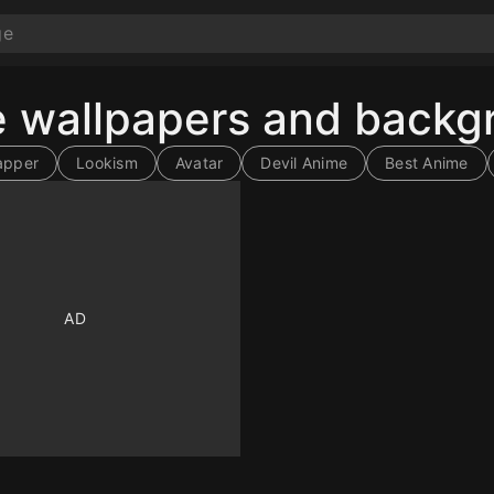
me wallpapers and back
apper
Lookism
Avatar
Devil Anime
Best Anime