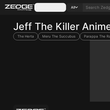
Categories
All
Jeff The Killer Ani
The Herta
Meru The Succubus
Parappa The R