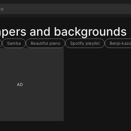
apers and backgrounds
Samba
Beautiful piano
Spotify playlist
Banjo kazo