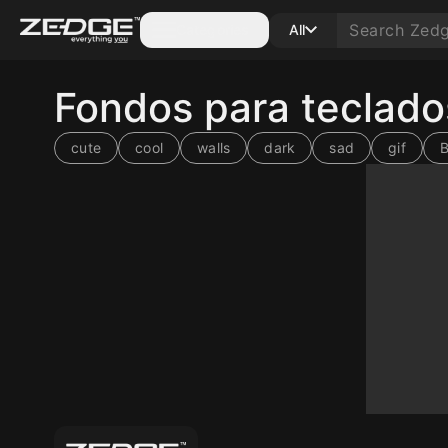
Categories
All
Fondos para teclad
cute
cool
walls
dark
sad
gif
B