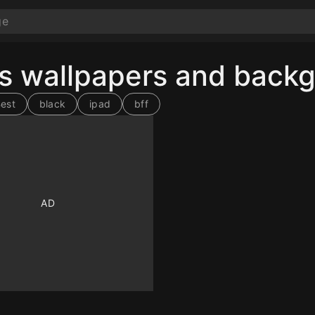
os wallpapers and back
est
black
ipad
bff