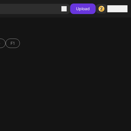
Sign in
Upload
e
F1
10