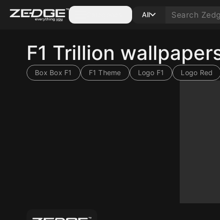
Categories
All
F1 Trillion wallpape
Box Box F1
F1 Theme
Logo F1
Logo Red