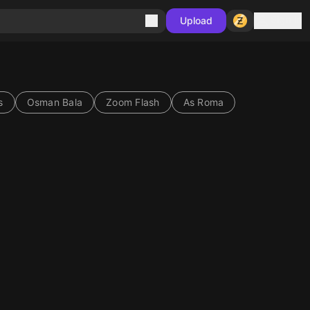
Sign in
Upload
s
Osman Bala
Zoom Flash
As Roma