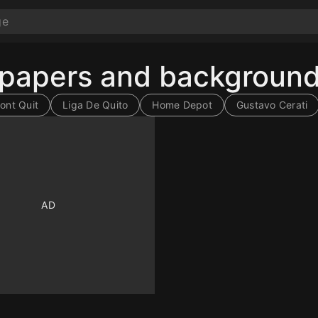
lpapers and backgroun
ont Quit
Liga De Quito
Home Depot
Gustavo Cerati