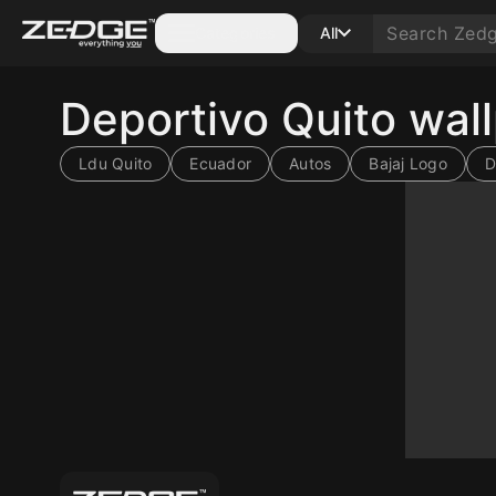
Categories
All
Deportivo Quito wal
Ldu Quito
Ecuador
Autos
Bajaj Logo
D