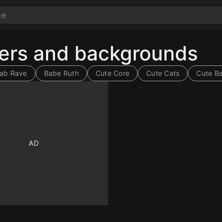
pers and backgrounds
ab Rave
Babe Ruth
Cute Core
Cute Cats
Cute B
10