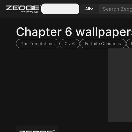
Categories
All
Chapter 6 wallpape
The Temptations
Civ 6
Fortnite Christmas