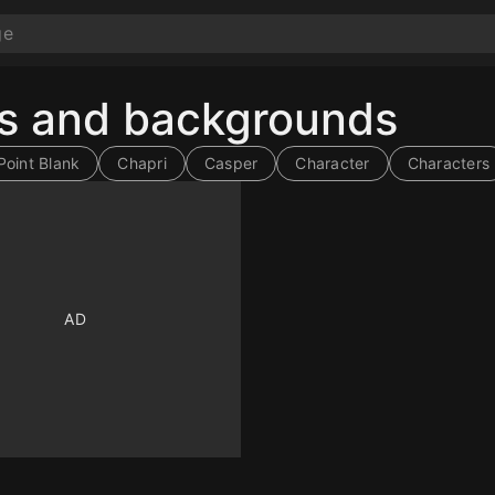
rs and backgrounds
Point Blank
Chapri
Casper
Character
Characters