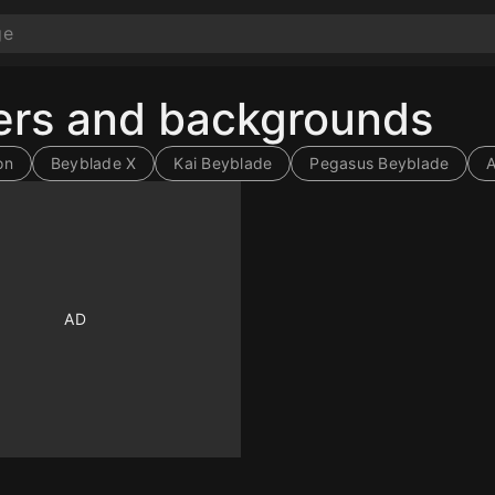
ers and backgrounds
on
Beyblade X
Kai Beyblade
Pegasus Beyblade
10