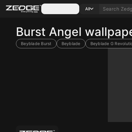
Categories
All
Burst Angel wallpap
Beyblade Burst
Beyblade
Beyblade G Revoluti