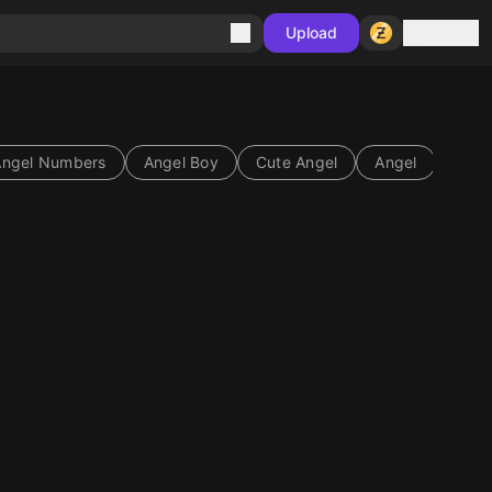
Sign in
Upload
Angel Numbers
Angel Boy
Cute Angel
Angel
10
10
10