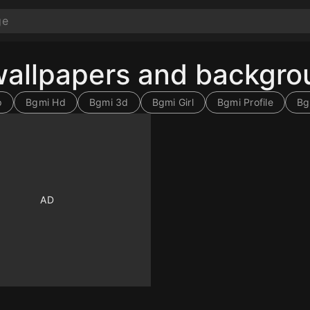
wallpapers and backgr
p
Bgmi Hd
Bgmi 3d
Bgmi Girl
Bgmi Profile
Bg
10
10