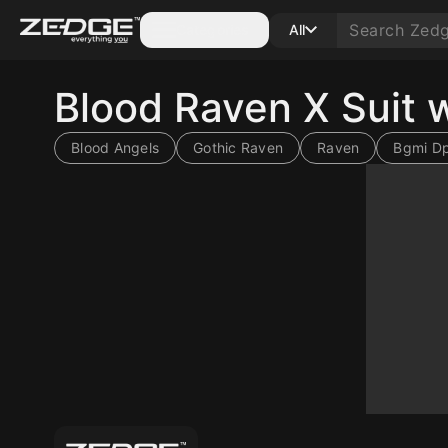
Categories
All
Blood Raven X Suit 
Blood Angels
Gothic Raven
Raven
Bgmi D
10