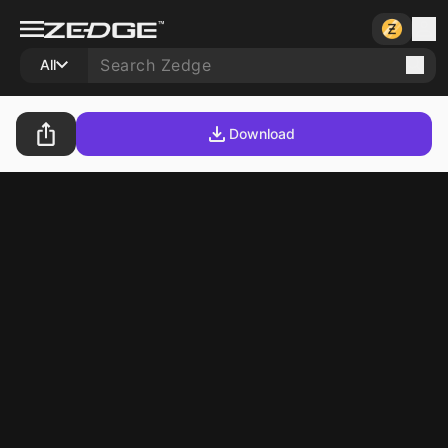
All
Download