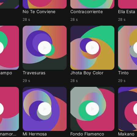
No Te Conviene
Contracorriente
Ella Esta
28 s
28 s
28 s
zcampo
Travesuras
Jhota Boy Color
Tinto
29 s
28 s
29 s
Me Tienes Enamorado
Mi Hermosa
Fondo Flamenco
Makano