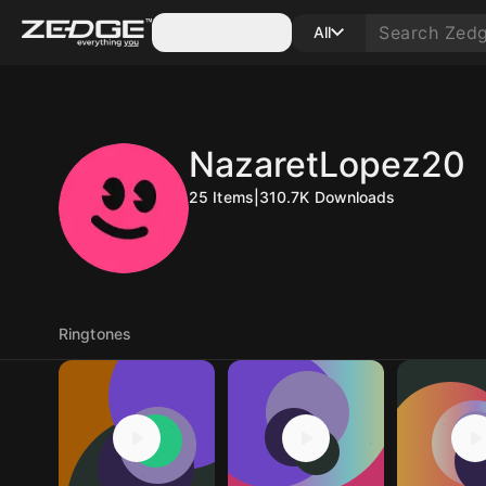
Categories
All
NazaretLopez20
25
Items
|
310.7K
Downloads
Ringtones