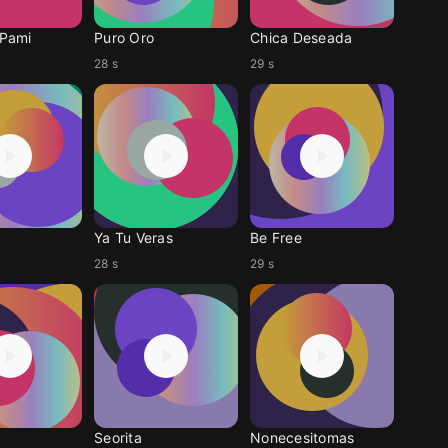
 Pami
Puro Oro
Chica Deseada
28 s
29 s
Ya Tu Veras
Be Free
28 s
29 s
Seorita
Nonecesitomas