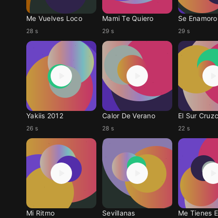
Me Vuelves Loco
Mami Te Quiero
Se Enamoro
28 s
29 s
29 s
Yakiis 2012
Calor De Verano
El Sur Cru
26 s
28 s
22 s
Mi Ritmo
Sevillanas