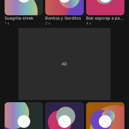
Suegrita-shrek
Bonitos y Gorditos
Bob esponja a patricio
1 s
2 s
4 s