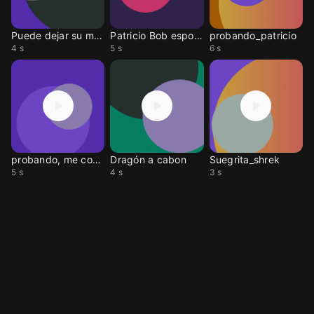
Puede dejar su mensaje
Patricio Bob esponja
probando_patricio
4 s
5 s
6 s
probando, me copias
Dragón a cabon
Suegrita_shrek
5 s
4 s
3 s