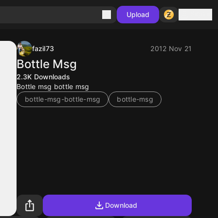
Sign in
Upload
fazil73
2012 Nov 21
Bottle Msg
2.3K
Downloads
Bottle msg bottle msg
bottle-msg-bottle-msg
bottle-msg
Download