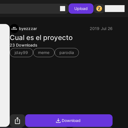
Sign in
Upload
byezzzar
2019 Jul 26
Cual es el proyecto
23
Downloads
jday99
meme
parodia
Download